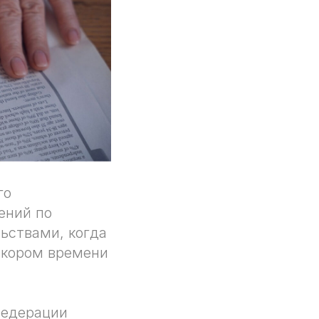
го
ений по
ьствами, когда
 скором времени
Федерации