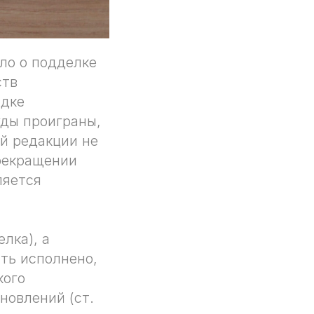
ело о подделке
ств
ядке
уды проиграны,
й редакции не
прекращении
ляется
лка), а
ть исполнено,
кого
новлений (ст.