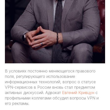
В условиях постоянно меняющегося правового
поля, регулирующего использование
информационных технологий, вопрос о статусе
VPN-сервисов в России вновь стал предметом
активных дискуссий. Адвокат
Евгений Кривцун
с
профильными коллегами обсудил вопросы VPN и
его рекламы.