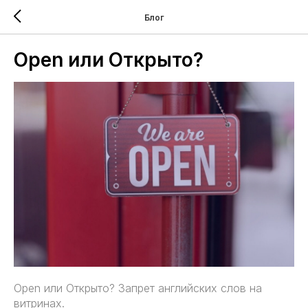
Блог
Open или Открыто?
Open или Открыто? Запрет английских слов на
витринах.