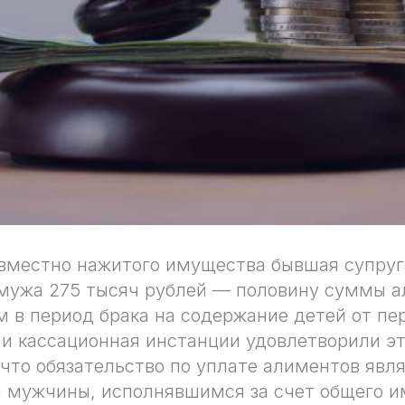
вместно нажитого имущества бывшая супруг
-мужа 275 тысяч рублей — половину суммы а
 в период брака на содержание детей от пер
и кассационная инстанции удовлетворили эт
, что обязательство по уплате алиментов яв
м мужчины, исполнявшимся за счет общего 