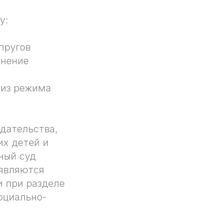
у:
пругов
лнение
 из режима
дательства,
х детей и
ный суд
 являются
и при разделе
оциально-