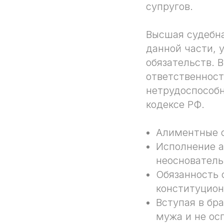
супругов.
Высшая судебн
данной части, 
обязательств. 
ответственнос
нетрудоспособ
кодексе РФ.
Алиментные о
Исполнение а
неоснователь
Обязанность 
конституцион
Вступая в бр
мужа и не ос