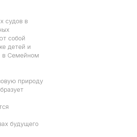
х судов в
ных
ют собой
ке детей и
и в Семейном
вовую природу
образует
тся
вах будущего