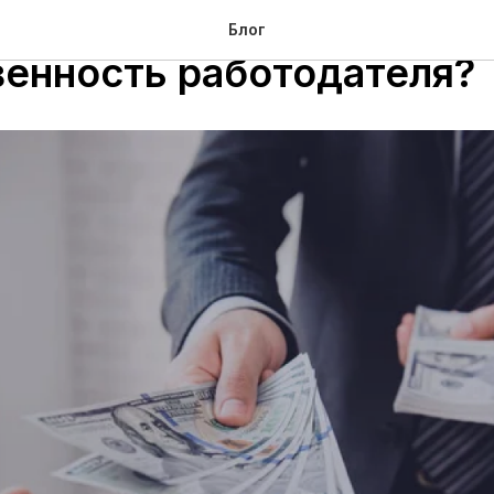
енятся премии, рабочее 
Блог
венность работодателя?