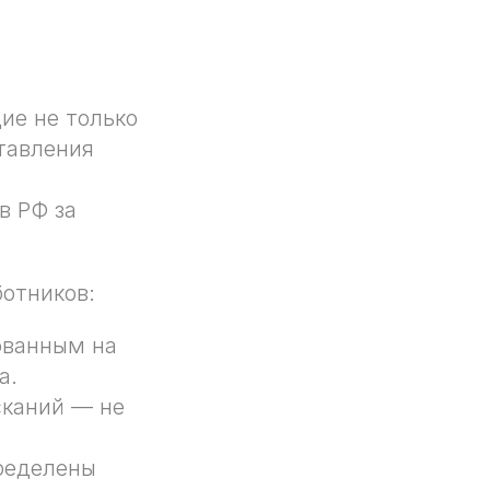
ие не только
тавления
в РФ за
отников:
ованным на
а.
сканий — не
ределены