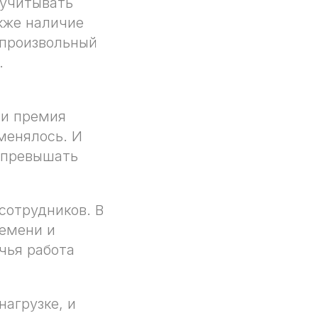
 учитывать
кже наличие
 произвольный
.
ли премия
менялось. И
о превышать
сотрудников. В
ремени и
чья работа
агрузке, и