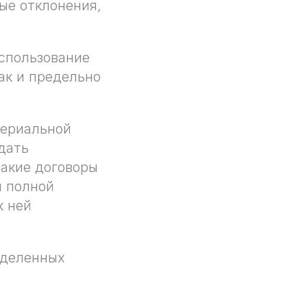
ые отклонения,
использование
так и предельно
териальной
дать
такие договоры
я полной
к ней
еделенных