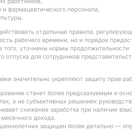
их работников,
 и фармацевтического персонала,
ультуры.
действовать отдельные правила, регулирующ
сть рабочего времени, но и порядок предос
е того, уточнены нормы продолжительности
о отпуска для сотрудников представительст
вки значительно укрепляют защиту прав раб
рование станет более предсказуемым и осн
лах, а не субъективных решениях руководств
чивает снижение заработка при наличии взы
 месячного дохода.
ршеннолетних защищен более детально — оп