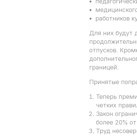
педагогическ
медицинского
работников к
Для них будут 
продолжительно
отпусков. Кром
дополнительног
границей.
Принятые попра
Теперь преми
четких прави
Закон ограни
более 20% от
Труд несове