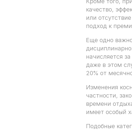
Кроме того, пр
качество, эффе
или отсутствие
подход к преми
Еще одно важно
дисциплинарног
начисляется за
даже в этом сл
20% от месячно
Изменения косн
частности, зак
времени отдыха
имеет особый х
Подобные катег