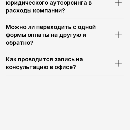
Порядок обработки
7к17
юридического аутсорсинга в
персональных данных,
юридически значимая
расходы компании?
информация
Можно ли переходить с одной
КОЛЛЕГИЯ АДВОКАТОВ ГОРОДА
МОСКВЫ "К5"
формы оплаты на другую и
ИНН: 9705255854
обратно?
ОГРН: 1267700149518
Москва, Руновский переулок, 8с1
Как проводится запись на
Москва, Семёновская площадь,
консультацию в офисе?
7к17
Порядок обработки
персональных данных,
юридически значимая
информация