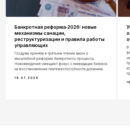
Банкротная реформа‑2026: новые
У
механизмы санации,
о
реструктуризации и правила работы
о
управляющих
В
ф
Госдума приняла в третьем чтении закон о
ц
масштабной реформе банкротного процесса.
п
Нововведения смещают фокус с ликвидации бизнеса
к
на восстановление платёжеспособности должника.
п
18.07.2026
1