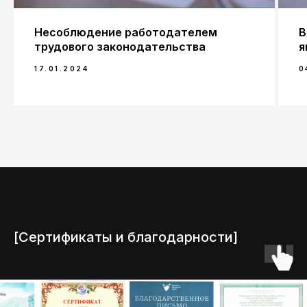
онлайн
|
Несоблюдение работодателем
В
Отправляя форму, вы даете согласие
трудового законодательства
я
на обработку персональных данных
Имя
17.01.2024
0
Телефон
+7
Заголовок
Отправить
[Сертификаты и благодарности]