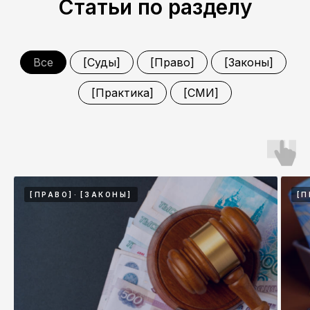
Статьи по разделу
Все
[Суды]
[Право]
[Законы]
[Практика]
[СМИ]
[ПРАВО]
[ЗАКОНЫ]
[П