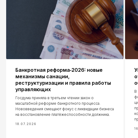
Москва, Руновский переулок, 8с1
Москва, Семёновская площадь, 7к17
Порядок обработки персональных
данных, юридически значимая
информация
Банкротная реформа‑2026: новые
У
механизмы санации,
о
реструктуризации и правила работы
о
управляющих
В
ф
Госдума приняла в третьем чтении закон о
ц
масштабной реформе банкротного процесса.
п
Нововведения смещают фокус с ликвидации бизнеса
к
на восстановление платёжеспособности должника.
п
18.07.2026
1