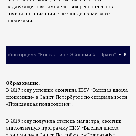
надлежащего взаимодействия респондентов
внутри организации с респондентами за ее
пределами.
Для бизнеса
 консорциум "Консалтинг. Экономика. Право"
Юриди
Для граждан
Новости и практики
Команда
Экспертиза
Образование.
В 2017 году успешно окончила НИУ «Высшая школа
Контакты
экономики» в Санкт-Петербурге по специальности
«Прикладная политология».
В 2019 году получила степень магистра, окончив
ООО "ЮК "КЭП" ИНН: 9728152654
англоязычную программу НИУ «Высшая школа
ОГРН: 1257700128630
экономики» в Санкт-Петербурге «Comparative