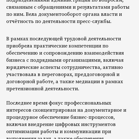
подразделениями администрации по вопросам,
связанным с обращениями и результатами работы
по ним. Вела документооборот органа власти и
отчётность по деятельности пресс-службы.
Запишитесь
на консультацию
В рамках последующей трудовой деятельности
онлайн
|
приобрела практические компетенции по
Отправляя форму, вы даете согласие
обеспечению и сопровождению взаимодействия
на обработку персональных данных
бизнеса с подрядными организациями, включая
юридические аспекты сотрудничества, активно
Имя
участвовала в переговорах, преддоговорной и
договорной работе, а также медиации в рамках
претензионной деятельности.
Телефон
Последнее время фокус профессиональных
+7
интересов сконцентрирован на документарное и
процедурное обеспечение бизнес-процессов,
Заголовок
включая внедрение цифровых инструментов
оптимизации работы и коммуникации при
Отправить
выполнении задач, а также обеспечения