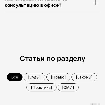
консультацию в офисе?
Телефон
+7
Заголовок
Отправить
Статьи по разделу
Все
[Суды]
[Право]
[Законы]
Для бизнеса
Для граждан
[Практика]
[СМИ]
Новости и практики
Команда