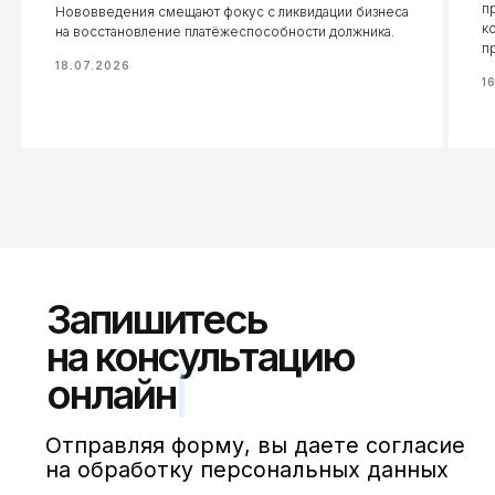
п
ОГРН: 1267700149518
Нововведения смещают фокус с ликвидации бизнеса
к
на восстановление платёжеспособности должника.
п
Москва, Руновский переулок, 8с1
18.07.2026
Москва, Семёновская площадь, 7к17
1
Порядок обработки персональных
данных, юридически значимая
информация