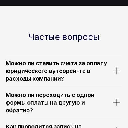
Частые вопросы
Можно ли ставить счета за оплату
юридического аутсорсинга в
Запишитесь
расходы компании?
на консультацию
онлайн
|
Можно ли переходить с одной
Отправляя форму, вы даете согласие
формы оплаты на другую и
на обработку персональных данных
обратно?
Имя
Как проводится запись на