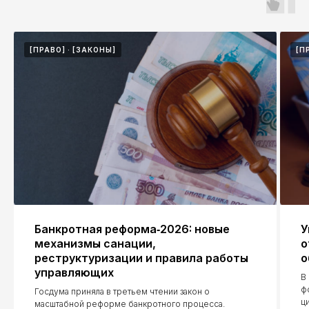
Экспертиза
Контакты
[ПРАВО]
[ЗАКОНЫ]
[П
ООО "ЮК "КЭП"
ИНН: 9728152654
ОГРН: 1257700128630
Москва, Руновский переулок, 8с1
Москва, Семёновская площадь, 7к17
Порядок обработки персональных
данных, юридически значимая
информация
Банкротная реформа‑2026: новые
У
механизмы санации,
о
реструктуризации и правила работы
о
управляющих
КОЛЛЕГИЯ АДВОКАТОВ ГОРОДА МОСКВЫ
В
"К5"
ф
Госдума приняла в третьем чтении закон о
ц
ИНН: 9705255854
масштабной реформе банкротного процесса.