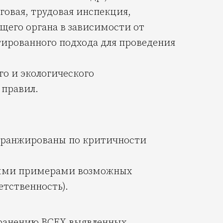
овая, трудовая инспекция,
щего органа в зависимости от
тированного подхода для проведения
о и экологического
 правил.
и ранжированы по критичности
ными примерами возможных
етственность).
транению ВСЕХ выявленных