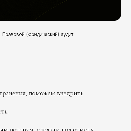
Правовой (юридический) аудит
странения, поможем внедрить
ть.
ым потерям, сделкам под отмену,