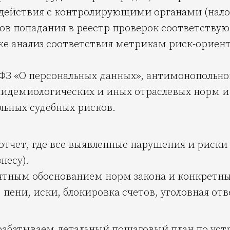
действия с контролирующими органами (налог
ов попадания в реестр проверок соответствую
кже анализ соответствия метрикам риск-ориен
ФЗ «О персональных данных», антимонопольног
пидемиологических и иных отраслевых норм и
ьных судебных рисков.
отчет, где все выявленные нарушения и риск
несу).
ятным обоснованием норм закона и конкрет
пени, иски, блокировка счетов, уголовная отв
азрабатываем детальный пошаговый план по ус