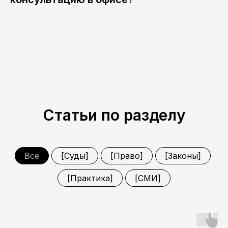
Телефон
+7
Заголовок
Отправить
Статьи по разделу
Все
[Суды]
[Право]
[Законы]
Для бизнеса
Для граждан
[Практика]
[СМИ]
Новости и практики
Команда
Экспертиза