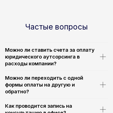
Частые вопросы
Можно ли ставить счета за оплату
юридического аутсорсинга в
Запишитесь
расходы компании?
на консультацию
или в офисе
|
Можно ли переходить с одной
формы оплаты на другую и
Отправляя форму, вы даете согласие
на обработку персональных данных
обратно?
Имя
Как проводится запись на
консультацию в офисе?