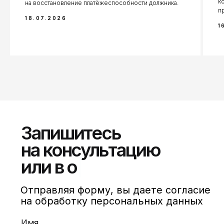
к
на восстановление платёжеспособности должника.
п
Москва, Руновский переулок, 8с1
18.07.2026
1
Москва, Семёновская площадь,
7к17
Порядок обработки
персональных данных,
юридически значимая
информация