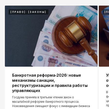
Контакты
[ПРАВО]
[ЗАКОНЫ]
[П
ООО "ЮК "КЭП"
ИНН: 9728152654
ОГРН: 1257700128630
Москва, Руновский переулок, 8с1
Москва, Семёновская площадь,
Порядок обработки
7к17
персональных данных,
Банкротная реформа‑2026: новые
У
юридически значимая
механизмы санации,
о
информация
реструктуризации и правила работы
о
управляющих
КОЛЛЕГИЯ АДВОКАТОВ ГОРОДА
В
МОСКВЫ "К5"
ф
Госдума приняла в третьем чтении закон о
ц
ИНН: 9705255854
масштабной реформе банкротного процесса.
п
Нововведения смещают фокус с ликвидации бизнеса
ОГРН: 1267700149518