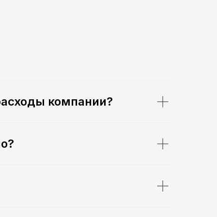
 расходы компании?
но?