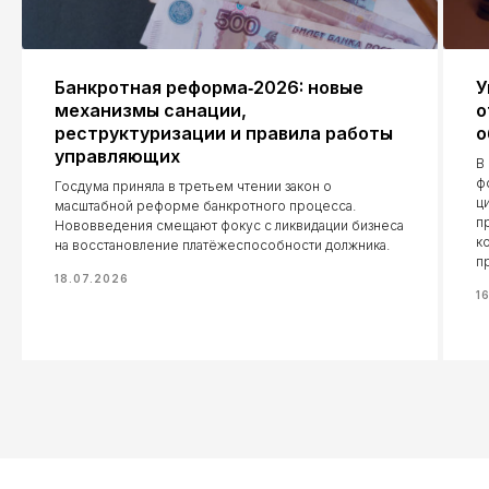
Банкротная реформа‑2026: новые
У
механизмы санации,
о
реструктуризации и правила работы
о
управляющих
В
ф
Госдума приняла в третьем чтении закон о
ц
масштабной реформе банкротного процесса.
п
Нововведения смещают фокус с ликвидации бизнеса
к
на восстановление платёжеспособности должника.
п
18.07.2026
1