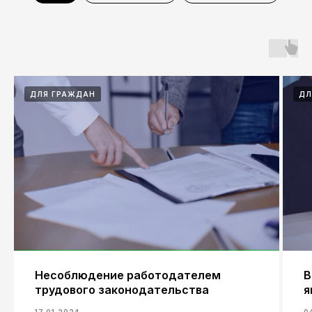
ДЛЯ ГРАЖДАН
ДЛ
Для бизнеса
Для граждан
Новости и практики
Команда
Экспертиза
Контакты
Несоблюдение работодателем
В
трудового законодательства
я