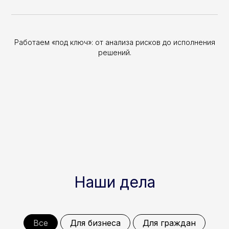
Работаем «под ключ»: от анализа рисков до исполнения
Запишитесь
решений.
на консультацию
или в офисе
|
Отправляя форму, вы даете согласие
на обработку персональных данных
Имя
Телефон
+7
Наши дела
Заголовок
Отправить
Все
Для бизнеса
Для граждан