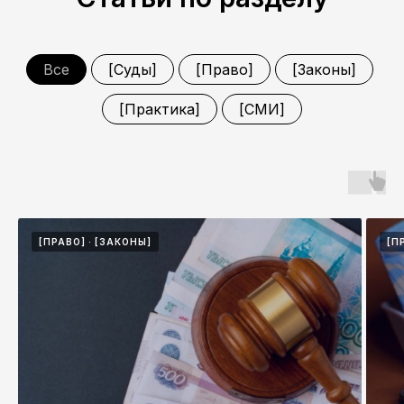
Все
[Суды]
[Право]
[Законы]
[Практика]
[СМИ]
[ПРАВО]
[ЗАКОНЫ]
[П