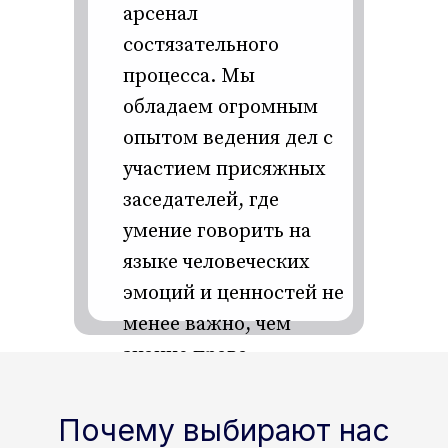
арсенал
состязательного
процесса. Мы
обладаем огромным
Запишитесь
опытом ведения дел с
на консультацию
|
участием присяжных
заседателей, где
Отправляя форму, вы даете согласие
на обработку персональных данных
умение говорить на
Имя
языке человеческих
эмоций и ценностей не
менее важно, чем
Телефон
знание права.
+7
Почему выбирают нас
Заголовок