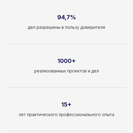
Отправить
94,7%
дел разрешены в пользу доверителя
Для бизнеса
1000+
Для граждан
реализованных проектов и дел
Новости и практики
Команда
Экспертиза
Контакты
15+
лет практического профессионального опыта