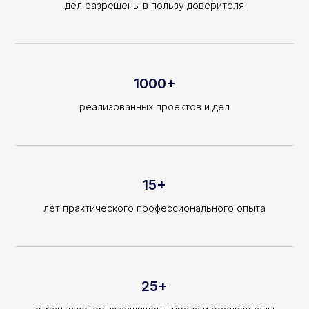
дел разрешены в пользу доверителя
1000+
реализованных проектов и дел
Запишитесь
на консультацию
или в офисе
|
Отправляя форму, вы даете согласие
15+
на обработку персональных данных
лет практического профессионального опыта
Имя
Телефон
25+
+7