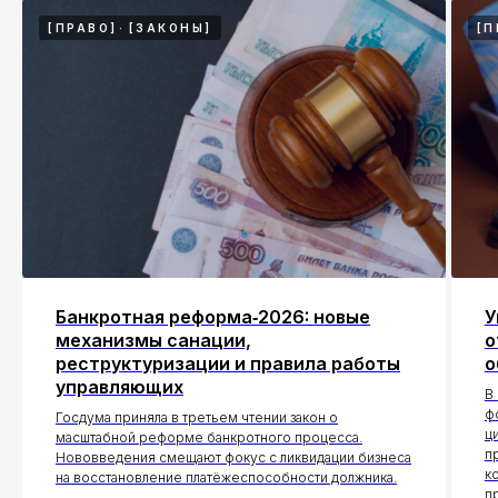
[ПРАВО]
[ЗАКОНЫ]
[П
Банкротная реформа‑2026: новые
У
механизмы санации,
о
реструктуризации и правила работы
о
управляющих
В
ф
Госдума приняла в третьем чтении закон о
ц
масштабной реформе банкротного процесса.
п
Нововведения смещают фокус с ликвидации бизнеса
к
на восстановление платёжеспособности должника.
п