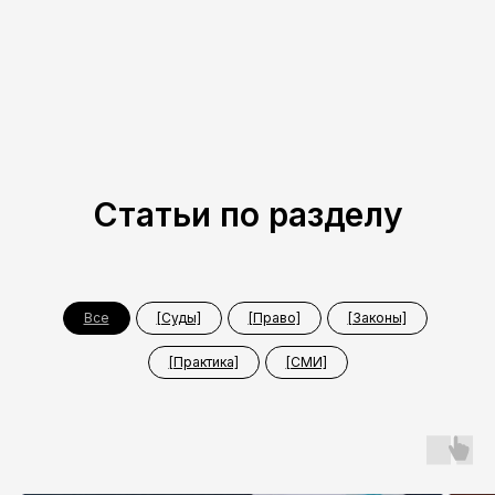
Статьи по разделу
Все
[Суды]
[Право]
[Законы]
[Практика]
[СМИ]