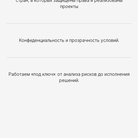
стран, в которых защищены права и реализованы
проекты
Заголовок
Отправить
Конфиденциальность и прозрачность условий.
Для бизнеса
Для граждан
Работаем «под ключ»: от анализа рисков до исполнения
Новости и практики
решений.
Команда
Экспертиза
Контакты