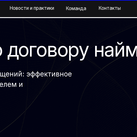
вости и практики
вости и практики
Контакты
Контакты
Команда
Команда
+7 (92
+7(929
договору найма
ий: эффективное
 и