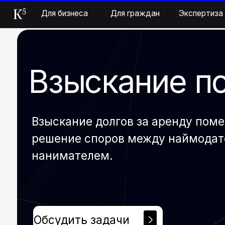
Но
Но
Для бизнеса
Для бизнеса
Для граждан
Для граждан
Экспертиза
Экспертиза
Взыскание по 
Взыскание долгов за аренду помещен
решение споров между наймодателем
нанимателем.
Обсудить задачи