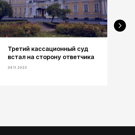
Третий кассационный суд
У
встал на сторону ответчика
пр
с
04.11.2023
09.