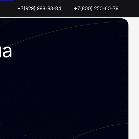
9) 988-83-84
) 988-83-84
+7(800) 250-60-79
+7(800) 250-60-79