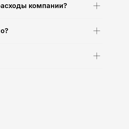
 расходы компании?
но?